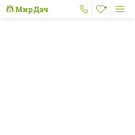
Главная
>
Наши работы
>
Баня из бруса 4х6 деревня Щельпино
пред.
след.
Баня из бруса 4х6 деревня
Щельпино