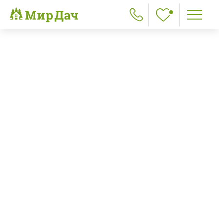
Главная
>
Каркасные дома
>
Каркасный дом 6х7,5 «Барков»
пред.
след.
Каркасный дом 6х7,5 «Барков»