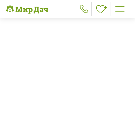
Главная
>
Наши работы
>
Каркасный дом 7х7 село Рождествено
пред.
след.
Каркасный дом 7х7 село
Рождествено