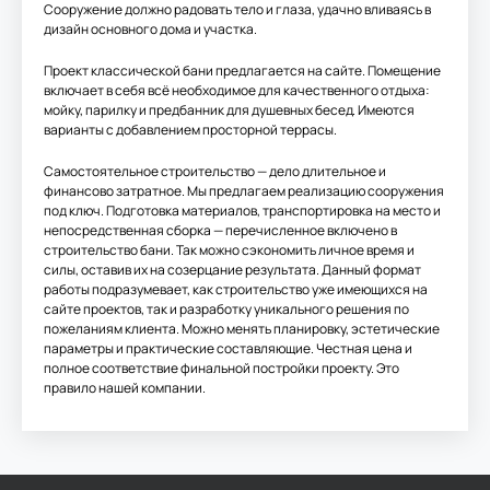
Сооружение должно радовать тело и глаза, удачно вливаясь в
дизайн основного дома и участка.
Проект классической бани предлагается на сайте. Помещение
включает в себя всё необходимое для качественного отдыха:
мойку, парилку и предбанник для душевных бесед. Имеются
варианты с добавлением просторной террасы.
Самостоятельное строительство — дело длительное и
финансово затратное. Мы предлагаем реализацию сооружения
под ключ. Подготовка материалов, транспортировка на место и
непосредственная сборка — перечисленное включено в
строительство бани. Так можно сэкономить личное время и
силы, оставив их на созерцание результата. Данный формат
работы подразумевает, как строительство уже имеющихся на
сайте проектов, так и разработку уникального решения по
пожеланиям клиента. Можно менять планировку, эстетические
параметры и практические составляющие. Честная цена и
полное соответствие финальной постройки проекту. Это
правило нашей компании.