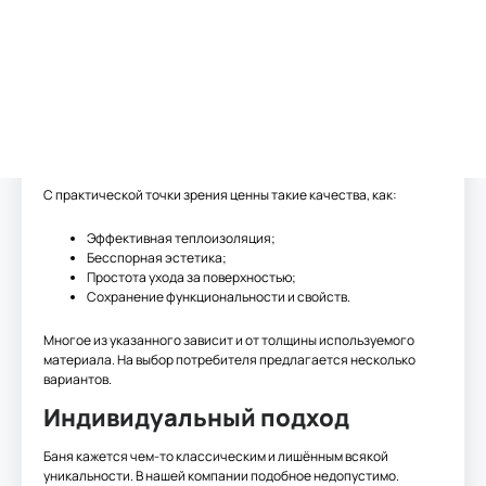
брус?
Профилированный брус используется в качестве основного
материала в виду его надёжности и долговечности. Правильная
обработка поверхностей на подготовительном этапе
предотвратит гниение. Внутри структуры не заведётся какая-
нибудь живность, а уникальный природный рисунок не
потеряется под лучами солнца.
С практической точки зрения ценны такие качества, как:
Эффективная теплоизоляция;
Бесспорная эстетика;
Простота ухода за поверхностью;
Сохранение функциональности и свойств.
Многое из указанного зависит и от толщины используемого
материала. На выбор потребителя предлагается несколько
вариантов.
Индивидуальный подход
Баня кажется чем-то классическим и лишённым всякой
уникальности. В нашей компании подобное недопустимо.