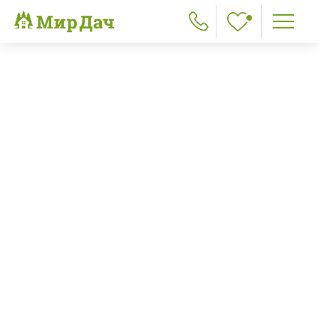
Главная
>
Бани из бруса
>
Бани из бруса 4х4
Бани из бруса 4х4
Выбрать:
По размеру
По цене
По площади
По этажности
По типу
Все
3х4
3х6
4х4
4х5
4х6
5х5
5х6
6х6
6х8
6х9
2
26 м