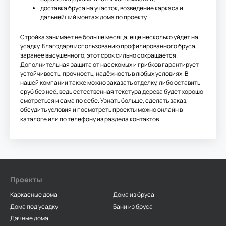
доставка бруса на участок, возведение каркаса и
дальнейший монтаж дома по проекту.
Стройка занимает не больше месяца, ещё несколько уйдёт на
усадку. Благодаря использованию профилированного бруса,
заранее высушенного, этот срок сильно сокращается.
Дополнительная защита от насекомых и грибков гарантирует
устойчивость, прочность, надёжность в любых условиях. В
нашей компании также можно заказать отделку, либо оставить
сруб без неё, ведь естественная текстура дерева будет хорошо
смотреться и сама по себе. Узнать больше, сделать заказ,
обсудить условия и посмотреть проекты можно онлайн в
каталоге или по телефону из раздела контактов.
Проекты
Каркасные дома
Дома из бруса
Дома под усадку
Бани из бруса
Дачные дома