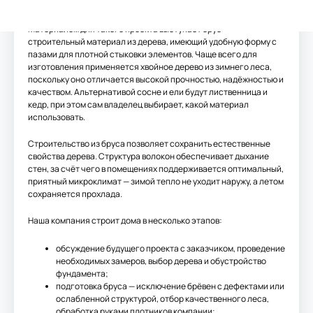
Как строят дома 9х10
Материалом для такого проекта выступает брус —
строительный материал из дерева, имеющий удобную форму с
пазами для плотной стыковки элементов. Чаще всего для
изготовления применяется хвойное дерево из зимнего леса,
поскольку оно отличается высокой прочностью, надёжностью и
качеством. Альтернативой сосне и ели будут лиственница и
кедр, при этом сам владелец выбирает, какой материал
использовать.
Строительство из бруса позволяет сохранить естественные
свойства дерева. Структура волокон обеспечивает дыхание
стен, за счёт чего в помещениях поддерживается оптимальный,
приятный микроклимат — зимой тепло не уходит наружу, а летом
сохраняется прохлада.
Наша компания строит дома в несколько этапов:
обсуждение будущего проекта с заказчиком, проведение
необходимых замеров, выбор дерева и обустройство
фундамента;
подготовка бруса — исключение брёвен с дефектами или
ослабленной структурой, отбор качественного леса,
обработка руками плотников компании;