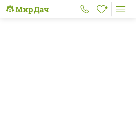
Главная
>
Дома под усадку
>
Срубы домов 9х10
Срубы домов 9х10
Выбрать:
По размеру
По цене
По площади
По этажности
Все
6х6
6х7
6х8
6х9
7х7
7х8
7х9
8х8
8х9
9х9
8х10
9х10
10х10