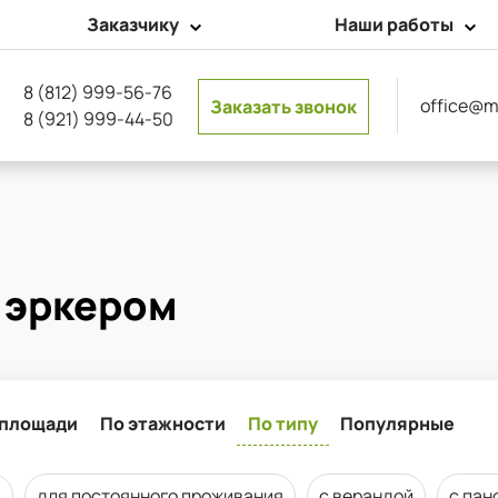
Заказчику
Наши работы
8 (812) 999-56-76
office@m
Заказать звонок
8 (921) 999-44-50
 эркером
 площади
По этажности
По типу
Популярные
м
для постоянного проживания
с верандой
с пан