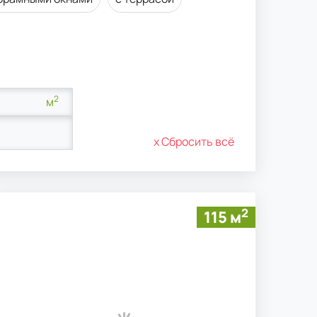
2
м
х Сбросить всё
2
115 м