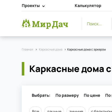
Проекты
Калькулятор
Поиск...
Главная
>
Каркасные дома
>
Каркасные дома с эркером
Каркасные дома с
Выбрать:
По размеру
По цене
По
Все
дачные
зимние
с балконо