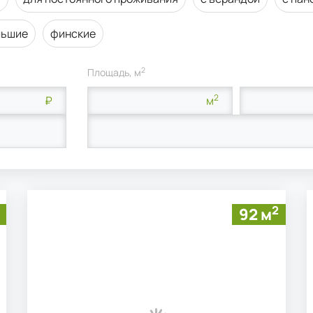
льшие
финские
2
Площадь, м
2
₽
м
2
92 м