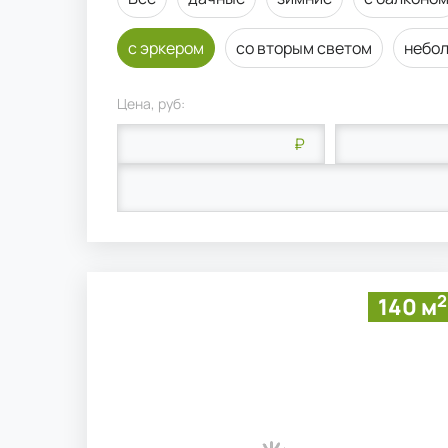
с эркером
со вторым светом
небо
Цена, руб:
₽
2
140 м