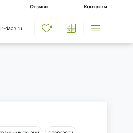
Отзывы
Контакты
ir-dach.ru
орамными окнами
с террасой